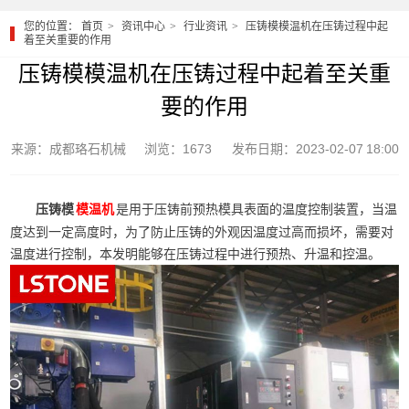
您的位置：
首页
资讯中心
行业资讯
压铸模模温机在压铸过程中起
着至关重要的作用
压铸模模温机在压铸过程中起着至关重
要的作用
来源：成都珞石机械
浏览：1673
发布日期：2023-02-07 18:00
压铸模
是用于压铸前预热模具表面的温度控制装置，当温
模温机
度达到一定高度时，为了防止压铸的外观因温度过高而损坏，需要对
温度进行控制，本发明能够在压铸过程中进行预热、升温和控温。