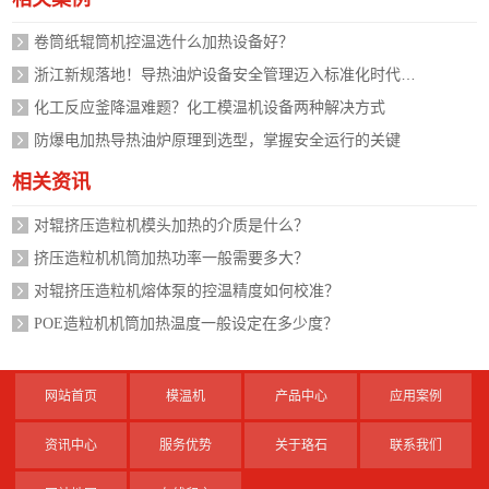
卷筒纸辊筒机控温选什么加热设备好？
浙江新规落地！导热油炉设备安全管理迈入标准化时代，企业如何应对？
化工反应釜降温难题？化工模温机设备两种解决方式
防爆电加热导热油炉原理到选型，掌握安全运行的关键
相关资讯
对辊挤压造粒机模头加热的介质是什么？
挤压造粒机机筒加热功率一般需要多大？
对辊挤压造粒机熔体泵的控温精度如何校准？
POE造粒机机筒加热温度一般设定在多少度？
网站首页
模温机
产品中心
应用案例
资讯中心
服务优势
关于珞石
联系我们