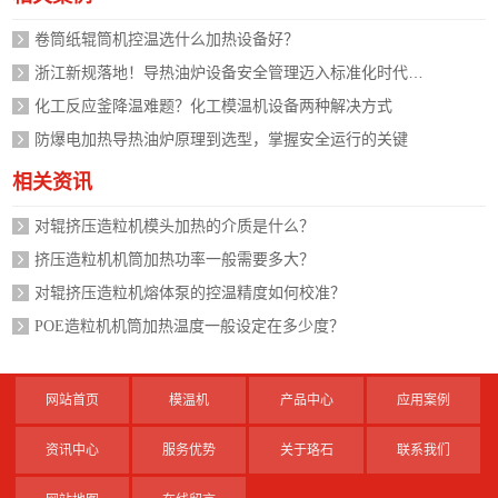
卷筒纸辊筒机控温选什么加热设备好？
浙江新规落地！导热油炉设备安全管理迈入标准化时代，企业如何应对？
化工反应釜降温难题？化工模温机设备两种解决方式
防爆电加热导热油炉原理到选型，掌握安全运行的关键
相关资讯
对辊挤压造粒机模头加热的介质是什么？
挤压造粒机机筒加热功率一般需要多大？
对辊挤压造粒机熔体泵的控温精度如何校准？
POE造粒机机筒加热温度一般设定在多少度？
网站首页
模温机
产品中心
应用案例
资讯中心
服务优势
关于珞石
联系我们