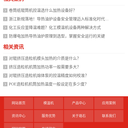
卷筒纸辊筒机控温选什么加热设备好？
浙江新规落地！导热油炉设备安全管理迈入标准化时代，企业如何应对？
化工反应釜降温难题？化工模温机设备两种解决方式
防爆电加热导热油炉原理到选型，掌握安全运行的关键
相关资讯
对辊挤压造粒机模头加热的介质是什么？
挤压造粒机机筒加热功率一般需要多大？
对辊挤压造粒机熔体泵的控温精度如何校准？
POE造粒机机筒加热温度一般设定在多少度？
网站首页
模温机
产品中心
应用案例
资讯中心
服务优势
关于珞石
联系我们