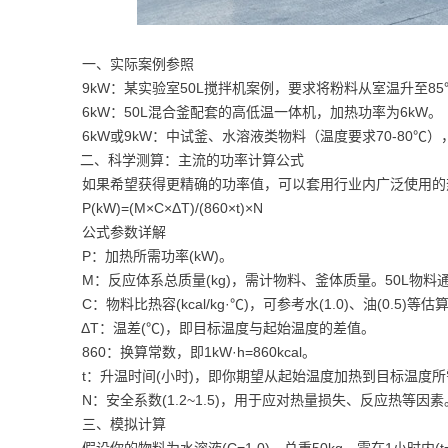
一、实际案例参照
9kW：某实验室50L搅拌机案例，要求将粉料从室温升至85
6kW：50L混合釜配套的高低温一体机，加热功率为6kW。
6kW或9kW：中试釜、水溶液类物料（温度要求70-80℃）
二、科学测算：主流的功率计算公式
如果希望获得更精确的功率值，可以套用行业内广泛使用的
P(kW)=(M×C×ΔT)/(860×t)×N
公式参数详解
P：加热所需功率(kW)。
M：反应体系总质量(kg)，需计物料、釜体质量。50L物料通
C：物料比热容(kcal/kg·℃)，可参考水(1.0)、油(0.5)
ΔT：温差(℃)，即目标温度与起始温度的差值。
860：换算常数，即1kW·h=860kcal。
t：升温时间(小时)，即你期望从起始温度加热到目标温度
N：安全系数(1.2~1.5)，用于应对热量损失、反应热等因素
三、模拟计算