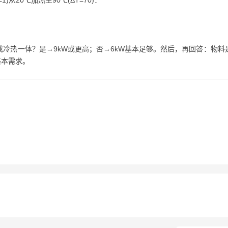
)从20℃加热至90℃(ΔT=70)：
或冷热一体？是→9kW或更高；否→6kW基本足够。然后，再回答：物料
基本需求。