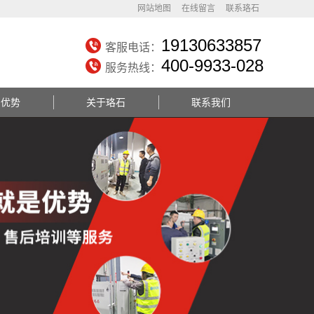
网站地图
在线留言
联系珞石
19130633857
客服电话：
400-9933-028
服务热线：
务优势
关于珞石
联系我们