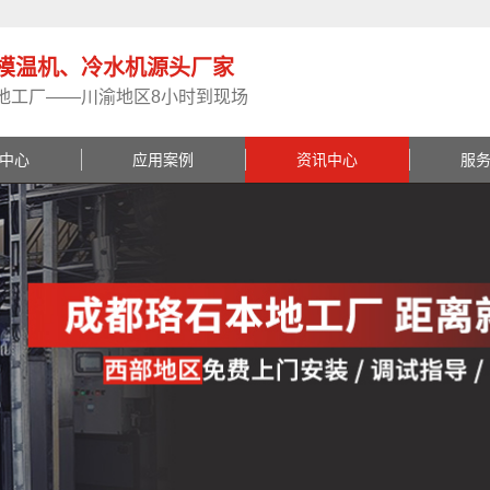
模温机、冷水机源头厂家
地工厂——川渝地区8小时到现场
中心
应用案例
资讯中心
服