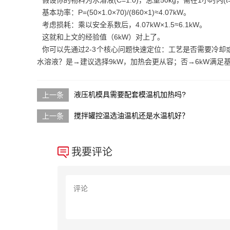
假设你的物料为水溶液(C=1.0)，总重50kg，需在1小时内(t=1
基本功率：P=(50×1.0×70)/(860×1)≈4.07kW。
考虑损耗：乘以安全系数后，4.07kW×1.5≈6.1kW。
这就和上文的经验值（6kW）对上了。
你可以先通过2-3个核心问题快速定位：工艺是否需要冷却
水溶液？是→建议选择9kW，加热会更从容；否→6kW满足
液压机模具需要配套模温机加热吗?
搅拌罐控温选油温机还是水温机好？
我要评论