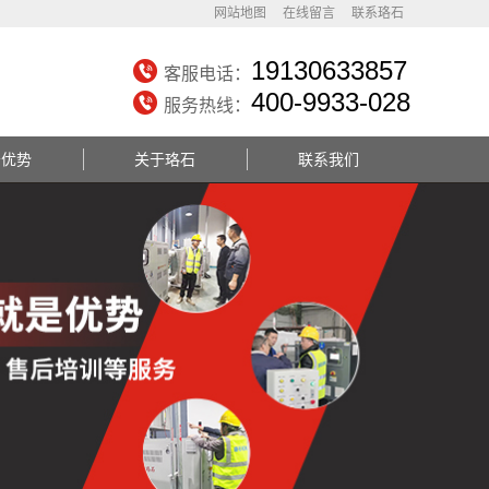
网站地图
在线留言
联系珞石
19130633857
客服电话：
400-9933-028
服务热线：
务优势
关于珞石
联系我们