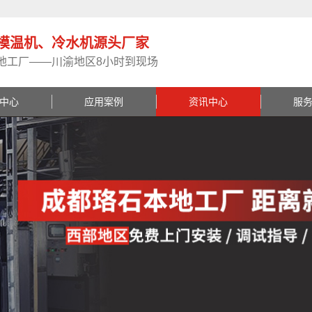
模温机、冷水机源头厂家
地工厂——川渝地区8小时到现场
中心
应用案例
资讯中心
服