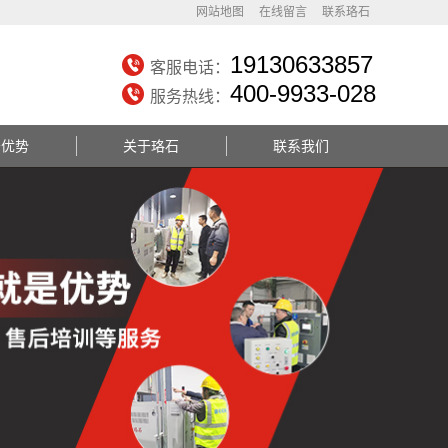
网站地图
在线留言
联系珞石
19130633857
客服电话：
400-9933-028
服务热线：
务优势
关于珞石
联系我们