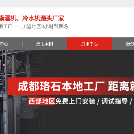
模温机、冷水机源头厂家
地工厂——川渝地区8小时到现场
中心
应用案例
资讯中心
服