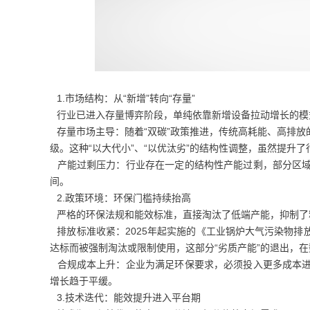
1.市场结构：从“新增”转向“存量”
行业已进入存量博弈阶段，单纯依靠新增设备拉动增长的模
存量市场主导：随着“双碳”政策推进，传统高耗能、高排放
级。这种“以大代小”、“以优汰劣”的结构性调整，虽然提升
产能过剩压力：行业存在一定的结构性产能过剩，部分区域
间。
2.政策环境：环保门槛持续抬高
严格的环保法规和能效标准，直接淘汰了低端产能，抑制了
排放标准收紧：2025年起实施的《工业锅炉大气污染物排
达标而被强制淘汰或限制使用，这部分“劣质产能”的退出，
合规成本上升：企业为满足环保要求，必须投入更多成本进
增长趋于平缓。
3.技术迭代：能效提升进入平台期