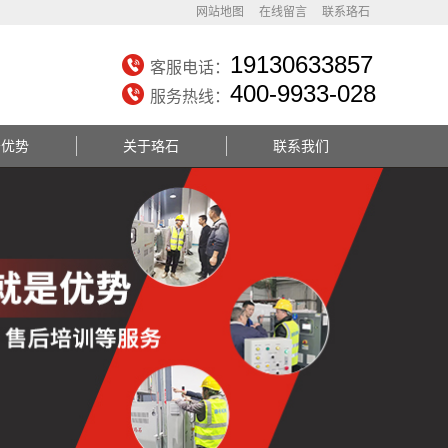
网站地图
在线留言
联系珞石
19130633857
客服电话：
400-9933-028
服务热线：
务优势
关于珞石
联系我们