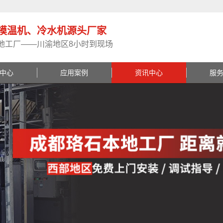
模温机、冷水机源头厂家
地工厂——川渝地区8小时到现场
中心
应用案例
资讯中心
服