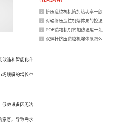
挤压造粒机机筒加热功率一般需要多大？
对辊挤压造粒机熔体泵的控温精度如何校准？
POE造粒机机筒加热温度一般设定在多少度？
双螺杆挤压造粒机熔体泵怎么加热？
能改造和智能化升
市场规模的增长空
、低效设备因无法
购意愿，导致需求