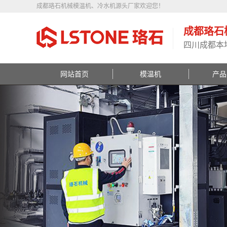
成都珞石机械模温机、冷水机源头厂家欢迎您！
成都珞石
四川成都本
网站首页
模温机
产品