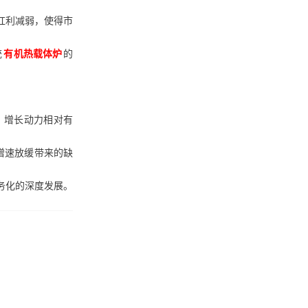
红利减弱，使得市
统
有机热载体炉
的
，增长动力相对有
增速放缓带来的缺
务化的深度发展。