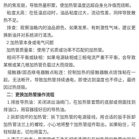
热的焦炭层，导致热量积聚，使加热管温度远超自身允许值而烧断。
粘度太高：在低温启动时，油品粘度过大，流动性差，同样导致散
热不足。
排查：观察油箱内的油品颜色，如果发黑、有刺激性气味，建议更
换新油并对系统进行清洗。
2.加热管本身或电气问题
加热管质量差：使用了劣质或功率不匹配的加热管。
相间不平衡或缺相：如果电源缺相或三相电流严重不平衡，会导致
某根或某几根加热管负载过大而烧毁。
接触器/固态继电器触点粘连：控制加热的接触器触点烧蚀粘在一
起，无法断开，导致加热管持续通电，即使达到温度也不停止，最终
因过热烧毁。
二：更换加热管操作流程
1.排放导热油：关闭进出油阀门，在加热管套筒的底部或侧面找到
排油口，用容器接好旧的导热油。
2.拆卸烧坏的加热管：拆下加热管的电源接线，用合适的扳手拆卸
加热管法兰上的螺栓，小心地将整个加热管组件取出。如果粘住，可
轻轻敲击，切勿用蛮力。