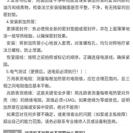
3.清洁与检查：用面团或干净布彻底清理安装加热管的套筒内部的
油污和结焦物，检查法兰安装接触面是否平整、干净，有无残留的旧
密封垫。
4.安装新加热管：
更换密封件：务必使用全新的密封垫圈或密封环，并在上面薄薄地
涂一层导热硅脂，以确保密封效果。
安装：将新加热管小心地放入套筒，对准螺栓孔，均匀对称地拧紧
法兰螺栓，防止泄漏。
恢复接线：按照之前拍照或标记的顺序，正确连接电源线，确保紧
固。
5.电气测试（更换后，送电前必须执行！）：
万用表测电阻：测量每根加热管的电阻值，应在合理范围内，且三
相之间电阻值应基本平衡。
兆欧表测绝缘：这是关键安全步骤！用兆欧表测量每根电热管对外
壳（地）的绝缘电阻，其值必须>1MΩ。如果绝缘为零或很低，说明
加热管在运输或安装中受损，绝对不能用！
如果您对任何步骤不确定，或者排查出的问题（如泵或主板故障）
超出自己的能力范围，请务必联系专业维修人员或设备制造商。