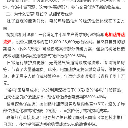
碳交易收益：作为绿色技术，若一台180kW的电加热炉替代燃气
炉，年减排量可观，这为申报碳积分、参与交易创造了新的收益点。
二、为什么它更“赚钱”？从细节看优势
除了直观的能耗对比，电加热导热油炉的经济性还体现在下面方
面：
初投资相对温和：一台满足中小型生产需求的小型/简易
电加热导热
，设备采购成本约在12,000-23,600元/台区间。虽然其自身的初
油炉
期投入（约2-5万元）可能仅略高于部分传统方案，但总的初始建造
成本可能比同等级别的燃气锅炉低约20%-30%。
日常运行维护费更低：无需燃气管道铺设或储油罐、专设锅炉房
等，节省了大量基建费。此外，电加热炉无复杂燃烧系统，维护更简
单，也无需专人值守或频繁检查，年运维成本通常能节省数千到上万
元。
“谷电”策略降成本：充分利用深夜低于0.3元/度的“谷电”时段预热，
白天依靠良好保温运行，预估可让综合电费再降30%-40%。
精准控温保品质：密闭循环加热能实现罐内温差≤±3℃，避免了局
部过热老化和物料报废（结焦），直接降低了物料损耗成本。
政策红利直接变现：电导热油炉已被明确列入国家《绿色技术推广
目录》，多地提供高达初始购置成本30%的政策补贴。