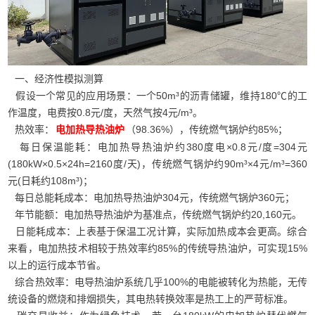
一、经济性模拟测算
假设一个常见的应用场景：一个50m³的沥青储罐，维持180℃的工
作温度，电费按0.8元/度，天然气按4元/m³。
热效率：
（98.36%），传统燃气锅炉约85%；
电加热导热油炉
每日保温能耗：电加热导热油炉约380度电×0.8元/度=304元
(180kW×0.5×24h=2160度/天)，传统燃气锅炉约90m³×4元/m³=360
元(日耗约108m³)；
每日总能耗成本：电加热导热油炉304元，传统燃气锅炉360元；
年节能额：电加热导热油炉为基准点，传统燃气锅炉约20,160元。
日能耗成本：上表基于保温工况计算，实际加热成本会更高。综合
来看，电加热技术相较于热效率约85%的传统导热油炉，可实现15%
以上的运行成本节省。
综合热效率：电导热油炉系统几乎100%的电能被转化为热能，无传
统设备的燃烧和排烟损失，其电热转换效率是热工上的严苛标准。