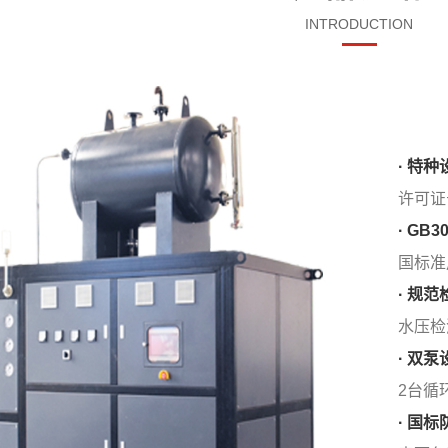
INTRODUCTION
· 特种
许可证号
· GB
国标准
· 规范
水压检
· 双泵
2台循
· 国