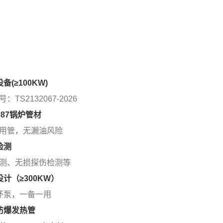
设备(≥100KW)
：TS2132067-2026
3087锅炉管材
用管，无漏油风险
检测
测、无损探伤检测等
设计（≥300KW）
环泵，一备一用
标防爆发热管