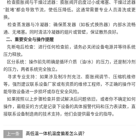
检查膨胀阀与干燥过滤器：膨胀阀开启度过小或堵塞、干燥过滤器
“脏堵”都会导致节流，使低压降低。这通常需要专业人员清洗或更
换。
检查蒸发器与冷凝器：确保蒸发器（如板式换热器）内部水流畅
通、无堵塞。同时清洁冷凝器的翅片或管壁，保证散热良好。
二、重要安全与操作提醒
先断电后检查：进行任何检查前，请务必关闭设备电源并等待系统
压力释放。
区分系统：操作前先明确是循环介质（油/水）的压力，还是制冷剂
的压力，两者系统完全独立。
寻求专业支持：如果涉及制冷剂充注、膨胀阀调节、压缩机维修
等，强烈建议联系设备厂家或有资质的维修工程师，不正确的操作可
能导致设备进一步损坏或存在安全风险。
如果按照以上步骤检查并尝试解决后问题依旧，或者你不确定如何
操作，最稳妥的方式是记录下设备的具体报警代码和压力表读数，直
接联系设备制造商的技术支持，他们会提供最专业的指导。
高低温一体机温度偏差怎么调？