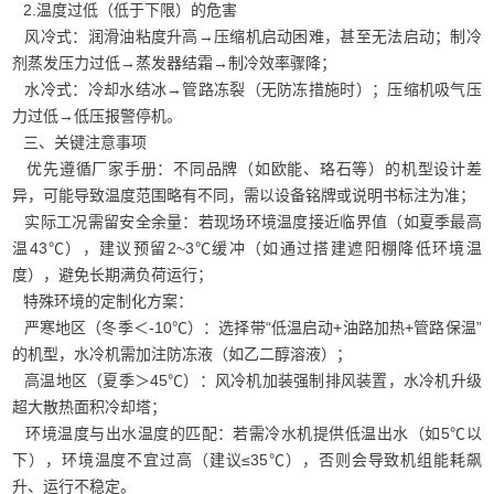
2.温度过低（低于下限）的危害
风冷式：润滑油粘度升高→压缩机启动困难，甚至无法启动；制冷
剂蒸发压力过低→蒸发器结霜→制冷效率骤降；
水冷式：冷却水结冰→管路冻裂（无防冻措施时）；压缩机吸气压
力过低→低压报警停机。
三、关键注意事项
优先遵循厂家手册：不同品牌（如欧能、珞石等）的机型设计差
异，可能导致温度范围略有不同，需以设备铭牌或说明书标注为准；
实际工况需留安全余量：若现场环境温度接近临界值（如夏季最高
温43℃），建议预留2~3℃缓冲（如通过搭建遮阳棚降低环境温
度），避免长期满负荷运行；
特殊环境的定制化方案：
严寒地区（冬季＜-10℃）：选择带“低温启动+油路加热+管路保温”
的机型，水冷机需加注防冻液（如乙二醇溶液）；
高温地区（夏季＞45℃）：风冷机加装强制排风装置，水冷机升级
超大散热面积冷却塔；
环境温度与出水温度的匹配：若需冷水机提供低温出水（如5℃以
下），环境温度不宜过高（建议≤35℃），否则会导致机组能耗飙
升、运行不稳定。