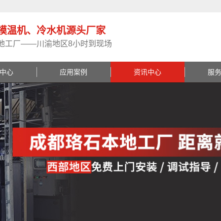
模温机、冷水机源头厂家
地工厂——川渝地区8小时到现场
中心
应用案例
资讯中心
服