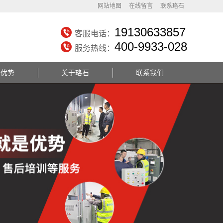
网站地图
在线留言
联系珞石
19130633857
客服电话：
400-9933-028
服务热线：
务优势
关于珞石
联系我们