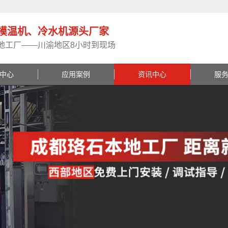
模温机、冷水机源头厂家
地工厂——川渝地区8小时到现场
中心
应用案例
资讯中心
服