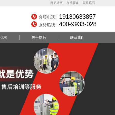
网站地图
在线留言
联系珞石
19130633857
客服电话：
400-9933-028
服务热线：
务优势
关于珞石
联系我们