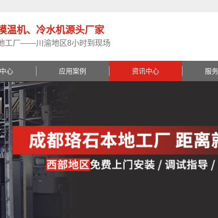
模温机、冷水机源头厂家
地工厂——川渝地区8小时到现场
中心
应用案例
资讯中心
服