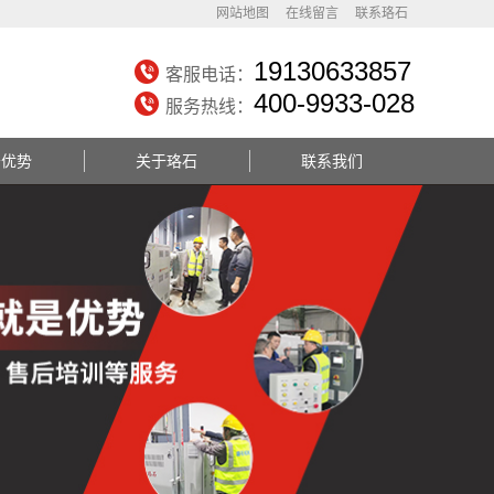
网站地图
在线留言
联系珞石
19130633857
客服电话：
400-9933-028
服务热线：
务优势
关于珞石
联系我们