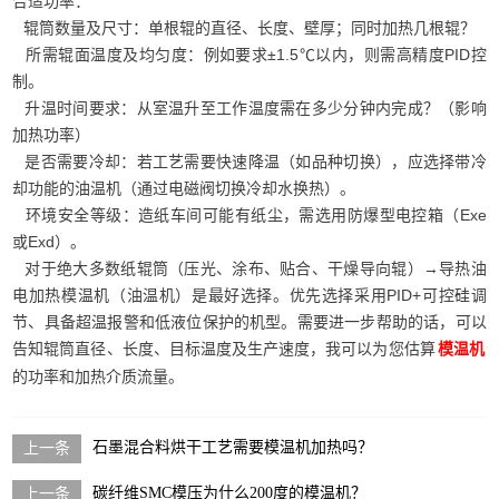
合适功率：
辊筒数量及尺寸：单根辊的直径、长度、壁厚；同时加热几根辊？
所需辊面温度及均匀度：例如要求±1.5℃以内，则需高精度PID控
制。
升温时间要求：从室温升至工作温度需在多少分钟内完成？（影响
加热功率）
是否需要冷却：若工艺需要快速降温（如品种切换），应选择带冷
却功能的油温机（通过电磁阀切换冷却水换热）。
环境安全等级：造纸车间可能有纸尘，需选用防爆型电控箱（Exe
或Exd）。
对于绝大多数纸辊筒（压光、涂布、贴合、干燥导向辊）→导热油
电加热模温机（油温机）是最好选择。优先选择采用PID+可控硅调
节、具备超温报警和低液位保护的机型。需要进一步帮助的话，可以
告知辊筒直径、长度、目标温度及生产速度，我可以为您估算
模温机
的功率和加热介质流量。
石墨混合料烘干工艺需要模温机加热吗？
碳纤维SMC模压为什么200度的模温机？