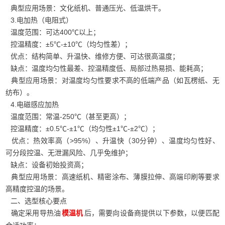
典型应用场景：文化纸机、普通压光、低温烘干。
3.电加热（电阻式）
温度范围：可达400℃以上；
控温精度：±5℃‑±10℃（均匀性差）；
优点：结构简单、升温快、维修方便、可达很高温度；
缺点：温度均匀性最差、控温精度低、局部过热易损、能耗高；
典型应用场景：对温度均匀性要求不高的低端产品（如瓦楞纸、无
纺布）。
4.电磁感应加热
温度范围：常温‑250℃（甚至更高）；
控温精度：±0.5℃‑±1℃（均匀性±1℃‑±2℃）；
优点：热效率高（>95%）、升温快（30分钟）、温度均匀性好、
可分段控温、无泄漏风险、几乎免维护；
缺点：设备初始投资高；
典型应用场景：高速纸机、精密涂布、薄膜拉伸、高端印刷等要求
高精度控温的场景。
二、选型核心要点
确定采用导热油
后，需要向设备商提供以下参数，以便匹配
模温机