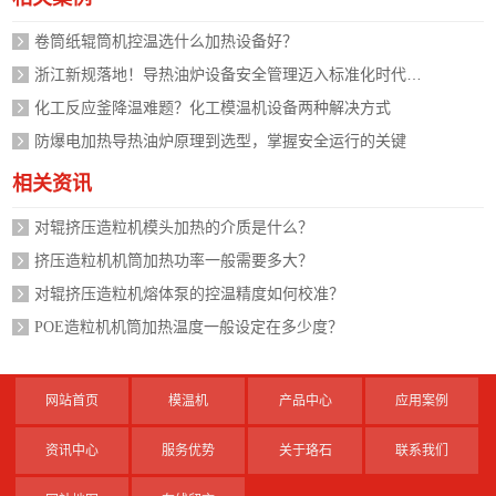
卷筒纸辊筒机控温选什么加热设备好？
浙江新规落地！导热油炉设备安全管理迈入标准化时代，企业如何应对？
化工反应釜降温难题？化工模温机设备两种解决方式
防爆电加热导热油炉原理到选型，掌握安全运行的关键
相关资讯
对辊挤压造粒机模头加热的介质是什么？
挤压造粒机机筒加热功率一般需要多大？
对辊挤压造粒机熔体泵的控温精度如何校准？
POE造粒机机筒加热温度一般设定在多少度？
网站首页
模温机
产品中心
应用案例
资讯中心
服务优势
关于珞石
联系我们