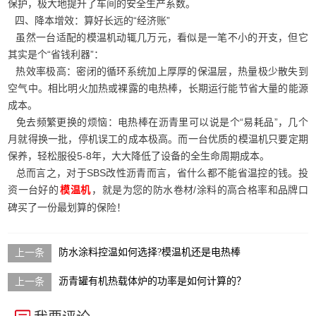
保护，极大地提升了车间的安全生产系数。
四、降本增效：算好长远的“经济账”
虽然一台适配的模温机动辄几万元，看似是一笔不小的开支，但它
其实是个“省钱利器”：
热效率极高：密闭的循环系统加上厚厚的保温层，热量极少散失到
空气中。相比明火加热或裸露的电热棒，长期运行能节省大量的能源
成本。
免去频繁更换的烦恼：电热棒在沥青里可以说是个“易耗品”，几个
月就得换一批，停机误工的成本极高。而一台优质的模温机只要定期
保养，轻松服役5-8年，大大降低了设备的全生命周期成本。
总而言之，对于SBS改性沥青而言，省什么都不能省温控的钱。投
资一台好的
，就是为您的防水卷材/涂料的高合格率和品牌口
模温机
碑买了一份最划算的保险！
防水涂料控温如何选择?模温机还是电热棒
沥青罐有机热载体炉的功率是如何计算的？