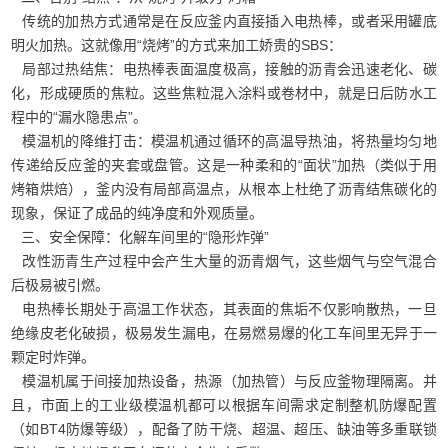
传统的加热方式通常是在反应釜内直接插入电热棒，或者采用罐底
明火加热。这就像用“烧烤”的方式来加工娇贵的SBS：
局部过热结焦：电热棒表面温度极高，接触的沥青会迅速老化、碳
化，形成硬质的焦粒。这些焦粒混入涂料或卷材中，就是日后防水工
程中的“漏水隐患点”。
模温机的降维打击：模温机通过循环的高温导热油，将热量均匀地
传递给反应釜的夹套或盘管。这是一种柔和的“面状”加热（类似于用
烤箱烘焙），釜内没有局部高温点，从根本上杜绝了沥青结焦碳化的
现象，保证了成品的纯净度和外观质量。
三、安全保障：化解车间里的“隐形炸弹”
改性沥青生产过程中会产生大量的沥青烟气，这些烟气与空气混合
后极易被引燃。
电热棒长期处于高温工作状态，其表面的焦垢不仅影响散热，一旦
绝缘皮老化破损，极易发生漏电，在易燃易爆的化工车间里无异于一
颗定时炸弹。
模温机属于间接加热设备，热源（加热管）与反应釜物理隔离。并
且，市面上的工业级模温机都可以根据车间需求定制整机防爆配置
（如BT4防爆等级），配备了防干烧、超温、超压、缺油等多重联锁