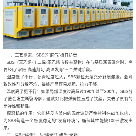
一、工艺刚需：SBS的“脾气”极其娇贵
SBS（苯乙烯-丁二烯-苯乙烯嵌段共聚物）在与基质沥青融合时，需
要经历“溶胀-高速剪切-高温发育”三个关键阶段。
温度低了不行：沥青粘度过大，SBS颗粒无法充分舒展溶胀，会导
致改性剂分散不均，最终产品容易发脆、拉力不够。
温度高了更不行：如果局部温度过高超过190℃甚至200℃，SBS分
子链会发生断裂降解，这就好比把弹簧拉直成了铁丝，失去了原有的
高弹性和韧性。
模温机的作用：它能将反应釜内的温度波动严格控制在±1℃以内，
为SBS营造一个极度稳定的“发育环境”，确保其性能被100%激发出
来。
二、告别“结焦”：从“烧烤”升级为“烤箱”