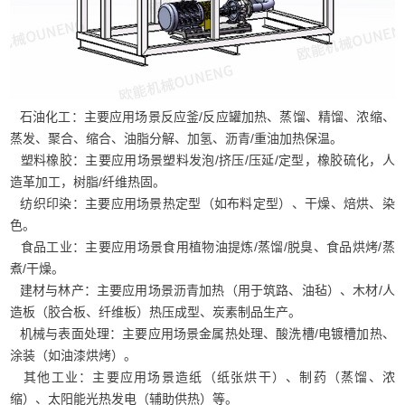
石油化工：主要应用场景反应釜/反应罐加热、蒸馏、精馏、浓缩、
蒸发、聚合、缩合、油脂分解、加氢、沥青/重油加热保温。
塑料橡胶：主要应用场景塑料发泡/挤压/压延/定型，橡胶硫化，人
造革加工，树脂/纤维热固。
纺织印染：主要应用场景热定型（如布料定型）、干燥、焙烘、染
色。
食品工业：主要应用场景食用植物油提炼/蒸馏/脱臭、食品烘烤/蒸
煮/干燥。
建材与林产：主要应用场景沥青加热（用于筑路、油毡）、木材/人
造板（胶合板、纤维板）热压成型、炭素制品生产。
机械与表面处理：主要应用场景金属热处理、酸洗槽/电镀槽加热、
涂装（如油漆烘烤）。
其他工业：主要应用场景造纸（纸张烘干）、制药（蒸馏、浓
缩）、太阳能光热发电（辅助供热）等。