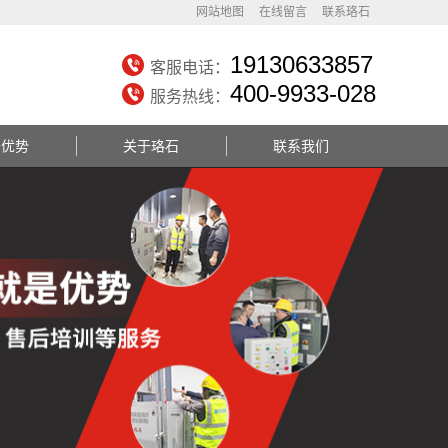
网站地图
在线留言
联系珞石
19130633857
客服电话：
400-9933-028
服务热线：
务优势
关于珞石
联系我们