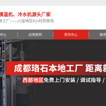
模温机、冷水机源头厂家
地工厂——川渝地区8小时到现场
中心
应用案例
资讯中心
服