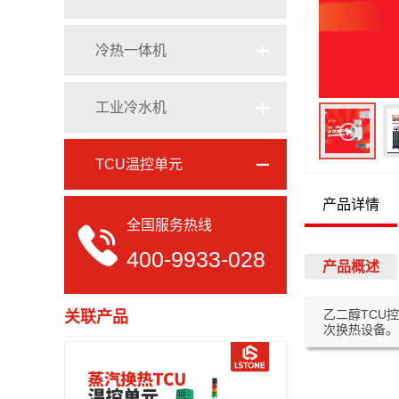
定制模温机
导热油电加热器
冷热一体机
专用模温机
电加热有机热载体炉
工业冷水机
TCU温控单元
产品详情
全国服务热线
400-9933-028
产品概述
乙二醇TCU
关联产品
次换热设备。