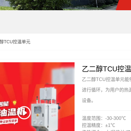
醇TCU控温单元
乙二醇TCU控
乙二醇TCU控温单元
进行循环，为用户的热
设备。
温度范围：-30-300℃
控温精度：±1℃