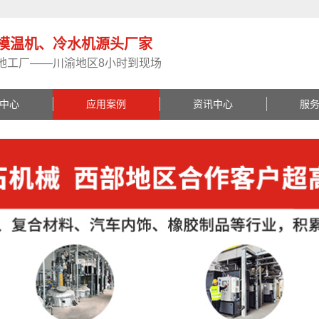
模温机、冷水机源头厂家
地工厂——川渝地区8小时到现场
中心
应用案例
资讯中心
服