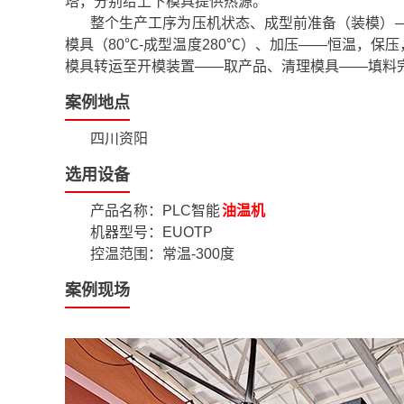
塔，分别给上下模具提供热源。
整个生产工序为压机状态、成型前准备（装模）
模具（80℃-成型温度280℃）、加压——恒温，保
模具转运至开模装置——取产品、清理模具——填料
案例地点
四川资阳
选用设备
产品名称：PLC智能
油温机
机器型号：EUOTP
控温范围：常温-300度
案例现场