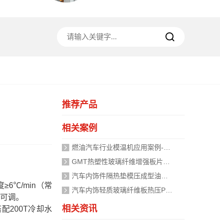
推荐产品
相关案例
燃油汽车行业模温机应用案例-「珞石机械」视频介绍
GMT热塑性玻璃纤维增强板片材热压成型油温机
汽车内饰件隔热垫模压成型油温机
≥6℃/min（常
汽车内饰轻质玻璃纤维板热压PLC油温机案例
n可调。
相关资讯
配200T冷却水