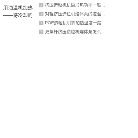
挤压造粒机机筒加热功率一般需要多大？
，用油温机加热
对辊挤压造粒机熔体泵的控温精度如何校准？
℃）——将冷却的
POE造粒机机筒加热温度一般设定在多少度？
双螺杆挤压造粒机熔体泵怎么加热？