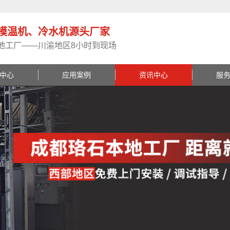
模温机、冷水机源头厂家
地工厂——川渝地区8小时到现场
中心
应用案例
资讯中心
服