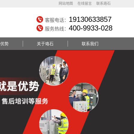
网站地图
在线留言
联系珞石
19130633857
客服电话：
400-9933-028
服务热线：
务优势
关于珞石
联系我们