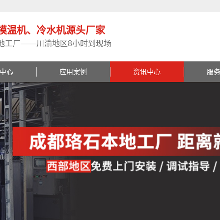
模温机、冷水机源头厂家
地工厂——川渝地区8小时到现场
中心
应用案例
资讯中心
服