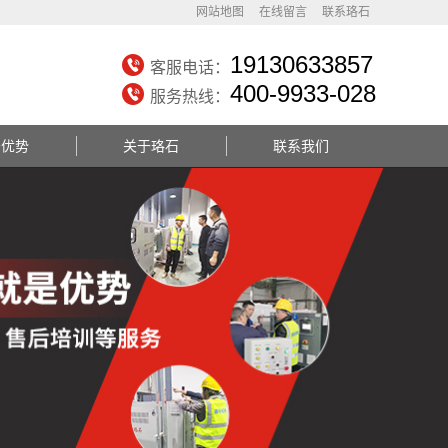
网站地图
在线留言
联系珞石
19130633857
客服电话：
400-9933-028
服务热线：
务优势
关于珞石
联系我们