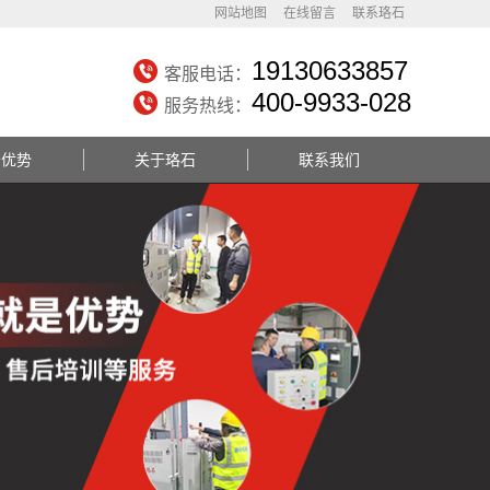
网站地图
在线留言
联系珞石
19130633857
客服电话：
400-9933-028
服务热线：
务优势
关于珞石
联系我们