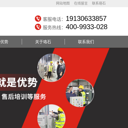
网站地图
在线留言
联系珞石
19130633857
客服电话：
400-9933-028
服务热线：
务优势
关于珞石
联系我们