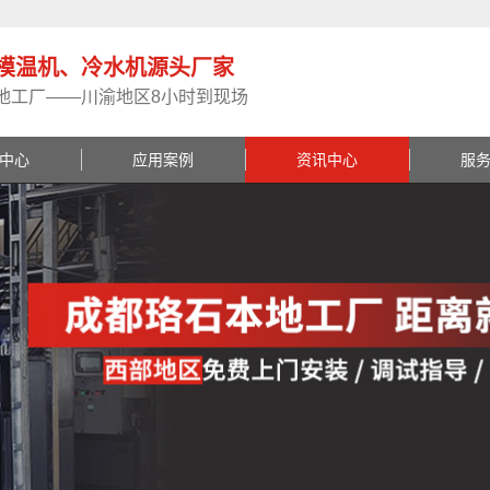
模温机、冷水机源头厂家
地工厂——川渝地区8小时到现场
中心
应用案例
资讯中心
服