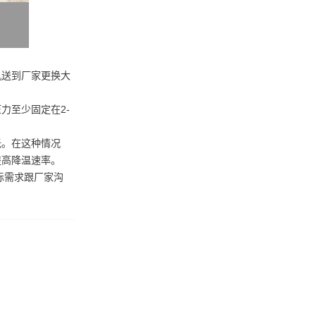
机送到厂家更换大
力至少固定在2-
低。在这种情况
提高降温速率。
际需求跟厂家沟