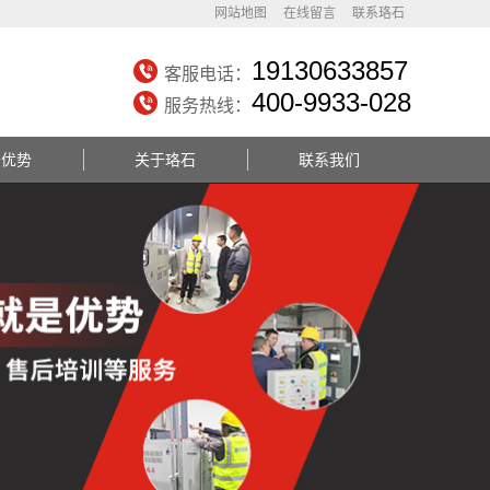
网站地图
在线留言
联系珞石
19130633857
客服电话：
400-9933-028
服务热线：
务优势
关于珞石
联系我们