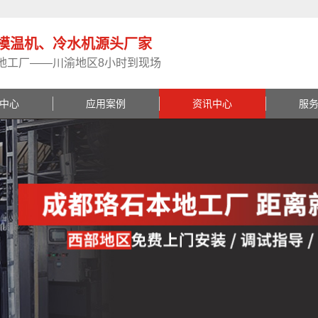
模温机、冷水机源头厂家
地工厂——川渝地区8小时到现场
中心
应用案例
资讯中心
服