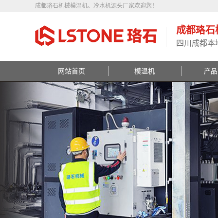
成都珞石机械模温机、冷水机源头厂家欢迎您！
成都珞石
四川成都本
网站首页
模温机
产品