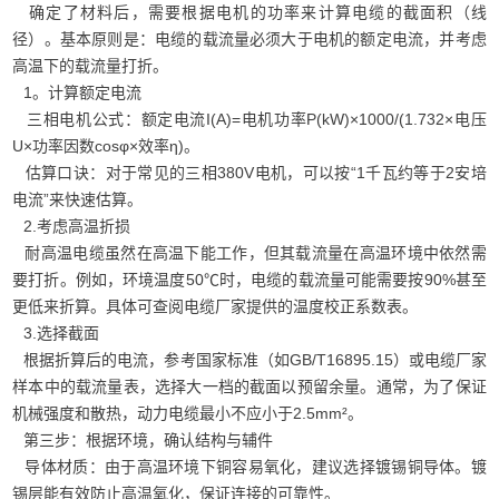
确定了材料后，需要根据电机的功率来计算电缆的截面积（线
径）。基本原则是：电缆的载流量必须大于电机的额定电流，并考虑
高温下的载流量打折。
1。计算额定电流
三相电机公式：额定电流I(A)=电机功率P(kW)×1000/(1.732×电压
U×功率因数cosφ×效率η)。
估算口诀：对于常见的三相380V电机，可以按“1千瓦约等于2安培
电流”来快速估算。
2.考虑高温折损
耐高温电缆虽然在高温下能工作，但其载流量在高温环境中依然需
要打折。例如，环境温度50℃时，电缆的载流量可能需要按90%甚至
更低来折算。具体可查阅电缆厂家提供的温度校正系数表。
3.选择截面
根据折算后的电流，参考国家标准（如GB/T16895.15）或电缆厂家
样本中的载流量表，选择大一档的截面以预留余量。通常，为了保证
机械强度和散热，动力电缆最小不应小于2.5mm²。
第三步：根据环境，确认结构与辅件
导体材质：由于高温环境下铜容易氧化，建议选择镀锡铜导体。镀
锡层能有效防止高温氧化，保证连接的可靠性。