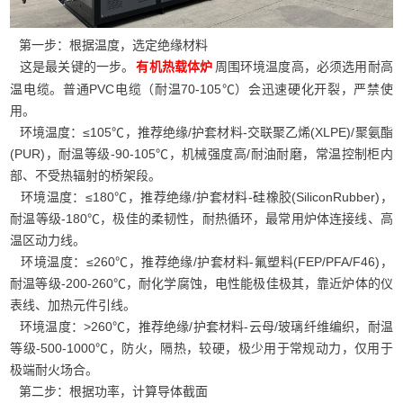
第一步：根据温度，选定绝缘材料
这是最关键的一步。
周围环境温度高，必须选用耐高
有机热载体炉
温电缆。普通PVC电缆（耐温70-105℃）会迅速硬化开裂，严禁使
用。
环境温度：≤105℃，推荐绝缘/护套材料-交联聚乙烯(XLPE)/聚氨酯
(PUR)，耐温等级-90-105℃，机械强度高/耐油耐磨，常温控制柜内
部、不受热辐射的桥架段。
环境温度：≤180℃，推荐绝缘/护套材料-硅橡胶(SiliconRubber)，
耐温等级-180℃，极佳的柔韧性，耐热循环，最常用炉体连接线、高
温区动力线。
环境温度：≤260℃，推荐绝缘/护套材料-氟塑料(FEP/PFA/F46)，
耐温等级-200-260℃，耐化学腐蚀，电性能极佳极其，靠近炉体的仪
表线、加热元件引线。
环境温度：>260℃，推荐绝缘/护套材料-云母/玻璃纤维编织，耐温
等级-500-1000℃，防火，隔热，较硬，极少用于常规动力，仅用于
极端耐火场合。
第二步：根据功率，计算导体截面