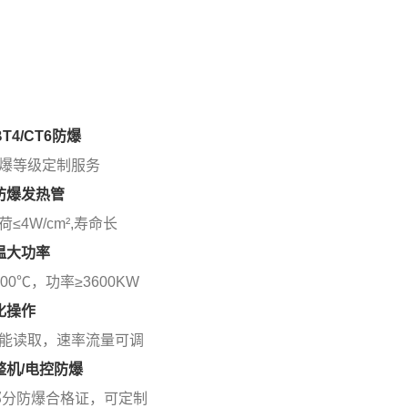
BT4/CT6防爆
爆等级定制服务
标防爆发热管
≤4W/cm²,寿命长
高温大功率
00℃，功率≥3600KW
视化操作
智能读取，速率流量可调
持整机/电控防爆
部分防爆合格证，可定制