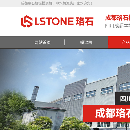
成都珞石机械模温机、冷水机源头厂家欢迎您！
成都珞石
四川成都本
网站首页
模温机
产品