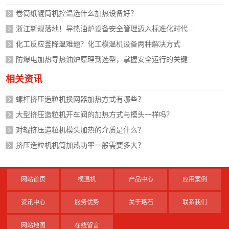
卷筒纸辊筒机控温选什么加热设备好？
浙江新规落地！导热油炉设备安全管理迈入标准化时代，企业如何应对？
化工反应釜降温难题？化工模温机设备两种解决方式
防爆电加热导热油炉原理到选型，掌握安全运行的关键
相关资讯
螺杆挤压造粒机换网器加热方式有哪些？
大型挤压造粒机开车阀的加热方式与模头一样吗？
对辊挤压造粒机模头加热的介质是什么？
挤压造粒机机筒加热功率一般需要多大？
网站首页
模温机
产品中心
应用案例
资讯中心
服务优势
关于珞石
联系我们
网站地图
在线留言