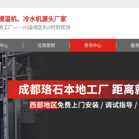
模温机、冷水机源头厂家
地工厂——川渝地区8小时到现场
中心
应用案例
资讯中心
服