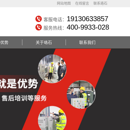
网站地图
在线留言
联系珞石
19130633857
客服电话：
400-9933-028
服务热线：
务优势
关于珞石
联系我们