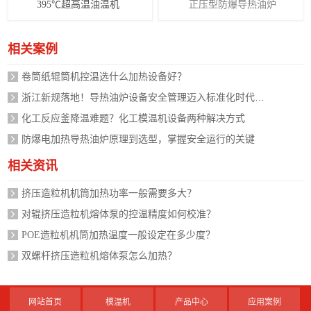
395℃超高温油温机
正压型防爆导热油炉
相关案例
卷筒纸辊筒机控温选什么加热设备好？
浙江新规落地！导热油炉设备安全管理迈入标准化时代，企业如何应对？
化工反应釜降温难题？化工模温机设备两种解决方式
防爆电加热导热油炉原理到选型，掌握安全运行的关键
相关资讯
挤压造粒机机筒加热功率一般需要多大？
对辊挤压造粒机熔体泵的控温精度如何校准？
POE造粒机机筒加热温度一般设定在多少度？
双螺杆挤压造粒机熔体泵怎么加热？
网站首页
模温机
产品中心
应用案例