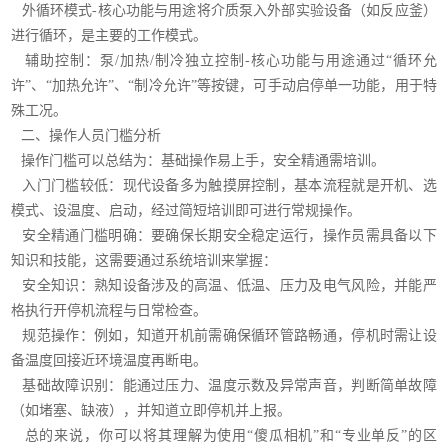
外循环模式-核心功能与用途将介质泵入外部实验设备（如反应釜）
进行循环，是主要的工作模式。
辅助控制：泵/加热/制冷独立控制-核心功能与用途通过“循环允
许”、“加热允许”、“制冷允许”等按键，可手动启停单一功能，用于特
殊工况。
二、操作人员门槛分析
操作门槛可以总结为：基础操作易上手，安全精通需培训。
入门门槛较低：现代设备多为触摸屏控制，基本流程就是开机、选
模式、设温度、启动，经过简短培训即可进行常规操作。
安全精通门槛明确：要确保长期安全稳定运行，操作员需具备以下
知识和技能，这需要通过系统培训来掌握：
安全知识：熟知设备涉及的高温、低温、压力及电气风险，并能严
格执行开停机流程与日常检查。
规范操作：例如，知道开机前需确保循环管路畅通，停机时需让设
备温度回接近环境温度再断电。
基础故障识别：能通过压力、温度示数及异常声音，判断简单故障
（如堵塞、缺液），并知道立即停机并上报。
总的来说，你可以将其理解为使用“傻瓜相机”和“专业单反”的区