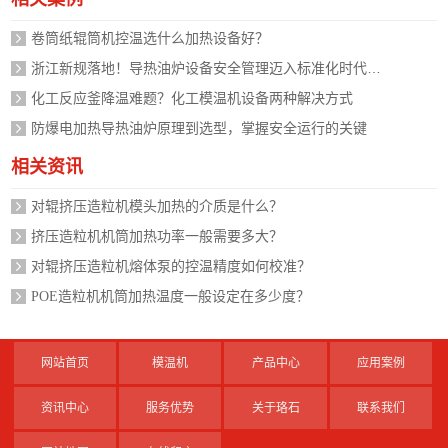
卷筒纸辊筒机控温选什么加热设备好？
浙江新规落地！导热油炉设备安全管理迈入标准化时代，企业如何应对？
化工反应釜降温难题？化工模温机设备两种解决方式
防爆电加热导热油炉原理到选型，掌握安全运行的关键
相关资讯
对辊挤压造粒机模头加热的介质是什么？
挤压造粒机机筒加热功率一般需要多大？
对辊挤压造粒机熔体泵的控温精度如何校准？
POE造粒机机筒加热温度一般设定在多少度？
网站首页
模温机
产品中心
应用案例
资讯中心
服务优势
关于珞石
联系我们