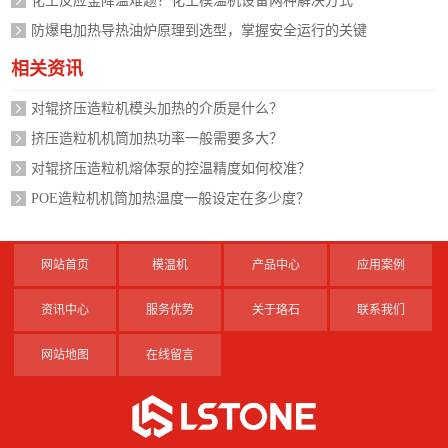
化工反应釜降温难题？化工模温机设备两种解决方式
防爆电加热导热油炉原理到选型，掌握安全运行的关键
相关资讯
对辊挤压造粒机模头加热的介质是什么？
挤压造粒机机筒加热功率一般需要多大？
对辊挤压造粒机熔体泵的控温精度如何校准？
POE造粒机机筒加热温度一般设定在多少度？
网站首页
模温机
产品中心
应用案例
资讯中心
服务优势
关于珞石
联系我们
网站地图
在线留言