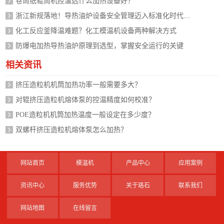
卷筒纸辊筒机控温选什么加热设备好？
浙江新规落地！导热油炉设备安全管理迈入标准化时代，企业如何应对？
化工反应釜降温难题？化工模温机设备两种解决方式
防爆电加热导热油炉原理到选型，掌握安全运行的关键
相关资讯
挤压造粒机机筒加热功率一般需要多大？
对辊挤压造粒机熔体泵的控温精度如何校准？
POE造粒机机筒加热温度一般设定在多少度？
双螺杆挤压造粒机熔体泵怎么加热？
网站首页
模温机
产品中心
应用案例
资讯中心
服务优势
关于珞石
联系我们
网站地图
在线留言