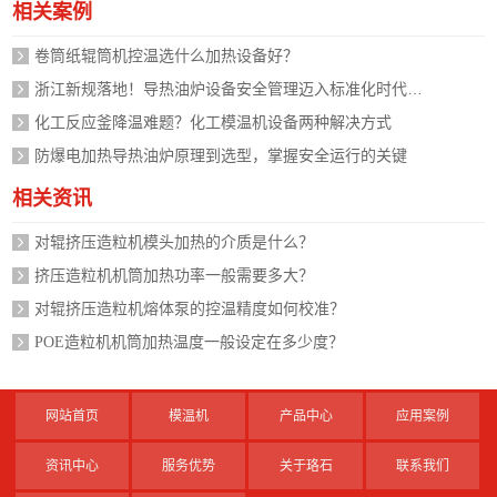
相关案例
卷筒纸辊筒机控温选什么加热设备好？
浙江新规落地！导热油炉设备安全管理迈入标准化时代，企业如何应对？
化工反应釜降温难题？化工模温机设备两种解决方式
防爆电加热导热油炉原理到选型，掌握安全运行的关键
相关资讯
对辊挤压造粒机模头加热的介质是什么？
挤压造粒机机筒加热功率一般需要多大？
对辊挤压造粒机熔体泵的控温精度如何校准？
POE造粒机机筒加热温度一般设定在多少度？
网站首页
模温机
产品中心
应用案例
资讯中心
服务优势
关于珞石
联系我们