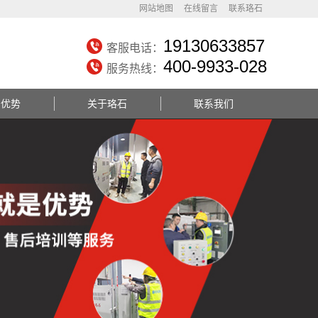
网站地图
在线留言
联系珞石
19130633857
客服电话：
400-9933-028
服务热线：
务优势
关于珞石
联系我们