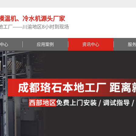
模温机、冷水机源头厂家
地工厂——川渝地区8小时到现场
中心
应用案例
资讯中心
服