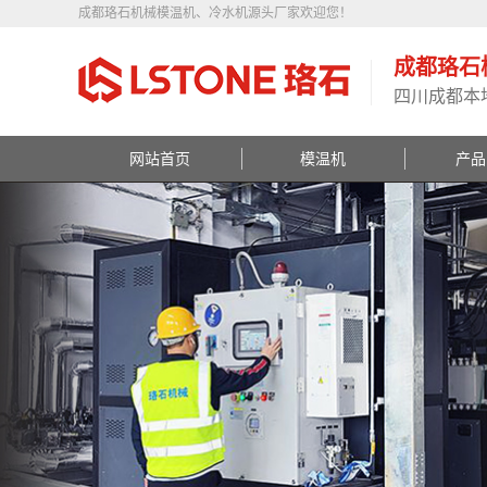
成都珞石机械模温机、冷水机源头厂家欢迎您！
成都珞石
四川成都本
网站首页
模温机
产品