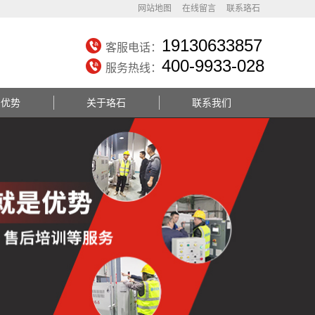
网站地图
在线留言
联系珞石
19130633857
客服电话：
400-9933-028
服务热线：
务优势
关于珞石
联系我们