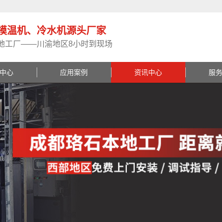
模温机、冷水机源头厂家
地工厂——川渝地区8小时到现场
中心
应用案例
资讯中心
服