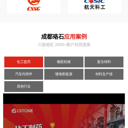
成都珞石
应用案例
川渝地区 2000+客户共同选择
化工医药
橡胶机械
复合材料
汽车内饰件
锂电新能源
材料生产线
其他行业