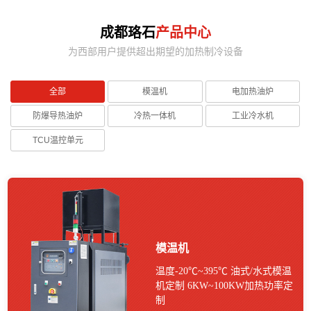
成都珞石
产品中心
为西部用户提供超出期望的加热制冷设备
全部
模温机
电加热油炉
防爆导热油炉
冷热一体机
工业冷水机
TCU温控单元
模温机
温度-20℃~395℃ 油式/水式模温
机定制 6KW~100KW加热功率定
制