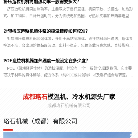
挤压造粒机机筒加热功率一般需要多大？
将故障的模温机物流运送至我司工厂，我们
釜、发酵罐、干燥设备等环节的精准温控需
扩大，CIBF已经成为全球电池产业的风向标。
挤压造粒机机筒加热功率，主要取决于螺杆直径、机筒节数、长径比、加热形
力求最短的维修时间，让您的生产线保持高
求。产品采用PID智能控制系统，具备快速升
CIBF2023共有12个展馆，布展面积24万平方
效运转。全程支持，技术保障珞石机械的服
温、温度波动小、自动化程度高等特点，有效
米，目前，展商数量已超2400家，预计观众人
式、加工物料、目标升温时间，分为传统电加热圈、导热油夹套加热两套选型逻
务远不止于维修，技术团队将为您提供全程
提升制药生产的效率与品质。展会期间，珞石
次高达12万+。CIBF2023展览会集中展示全球
辑，行业有成熟经验区间，同时要区分额定装机功率和实际运行功率。 一、同
技术支持，解答您关于设备维护和操作的疑
机械技术团队与国内外制药企业、行业专家进
动力电池、储能电池、3C电池、充换电设备及
向双螺杆造粒机（电加热圈，铸铝/铸铜加热） 经验：每节机筒常规功率
对辊挤压造粒机熔体泵的控温精度如何校准？
问。帮助您充分发挥设备潜力，优化生产流
行了深入交流，共同探讨制药温控技术的最新
配套设施、氢能及燃料电池、各种电池材料、
5‑8 kW；喂料段功率偏低，熔融塑化段功率偏高。 SHJ‑35：总机筒加热
对辊挤压造粒机配套熔体泵，多用于高粘度粉体、改性物料稳压输送，熔体泵
程，实现更大的成功。我们坚信只有通过不
发展趋势。许多客户对珞石机械的产品性能和
制造设备、动力及储能系统解决方案。国内外
18‑24 kW，5‑6个温区 SHJ‑50：总机筒加热28‑36 kW，6‑7个温区 SHJ‑65：
控温不准，会出现熔体黏度波动、出料不稳定、泵体负载忽高忽低，直接影响颗
断超越客户期望，我们的服务才能得到真正
服务质量给予了高度评价，认为其模温机在节
企业将携精彩纷呈的产品闪耀亮相CIBF，展示
总机筒加热40‑50 kW，7‑8个温区 SHJ‑75：总机筒加热50‑65 kW，8‑9个温区
粒成型质量。控温精度校准不只是校正温控仪表，包含传感器校验、现场工况比
的肯定。因此，我们将全力以赴，确保您对
能降耗和稳定性方面表现突出，是制药生产过
电池全产业链的各项最新技术、新产品和新装
SHJ‑92：总机筒加热70‑90 kW，9‑11个温区 SHJ‑110大型石化造粒：总机筒
我们的维修服务满意度超过预期。如果您有
程中不可或缺的关键设备。成都珞石机械有限
备。成都珞石机械和南京欧能机械作为本次展
对、控制器参数修正、循环系统校验、PID参数整定整套流程，分为停机实验室
POE造粒机机筒加热温度一般设定在多少度？
加热100‑140 kW，10‑13个温区 备注：电加热是“额定功率”，PID温控工作时不
进口模温机维修需求请随时联系我们，让我
公司是一家专业从事工业温控设备研发、生产
会的参展企业之一，展示了其在电池生产设备
校验、设备在线现场校准两种方式。 一、校准前基础检查 1.检查熔体泵温度
POE（聚烯烃弹性体）的造粒温度，并没有一个“一招鲜”的固定数值。它主要
会一直满功率输出；高速改性、高填充配方，螺杆剪切产热大，实际加热占比往
们携手共进，提升生产效率，共创辉煌！
与销售的高新技术企业，核心产品包括模温
领域的最新技术和产品，珞石机械为欧能的西
传感器（K型热电偶或Pt100热电阻），探头无氧化、磨损、结料，接线端子紧固
取决于材料的具体牌号、配方体系（纯POE或共混物）以及螺杆组合与转速。不
往只有30‑50%。 二、机筒导热油夹套加热（油温机功率选型） 导热油系统
机、油温机、水温机等，广泛应用于制药、化
部子公司。成都珞石机械本次展会现场展示最
无氧化，信号线远离变频器等强电电缆，减少电磁干扰带来温度跳变。 2.确认
过，根据行业内的普遍工艺实践，POE造粒机机筒的加热温度通常设定在160℃
工、新能源等行业，以卓越的品质和服务赢得
新推出的：300℃高温油温机、PLC智能模温
不需要像电加热那样每节叠加大功率，重点满足升温时间：常温升到220‑230℃
传感器安装到位，探头紧贴熔体泵泵体测温套管，插入深度达标，不能悬空；套
至220℃的区间内。 一、温度设定的关键区间与差异 通用加工区间
了国内外客户的信赖。
机、大功率电加热有机热载体锅炉组等设备。
控制在30‑40分钟，要考虑机筒金属总重量、散热损失，安全系数取1.2‑1.3。
管内部无粉尘、碳化物料堆积，堆积物会形成隔热层造成测温失真。 3.导热油
(170℃-210℃)：这是绝大多数POE牌号安全、稳定的加工窗口。在此温度下，
成都珞石
珞石机械长期专注锂电隔膜、正/负极材料生产
模温机、冷水机源头厂家
65双螺杆：18‑24 kW油温机 75双螺杆：24‑36 kW油温机 92双螺杆：
加热机型，确认循环管路无气堵，过滤器无堵塞，导热油无碳化结焦，循环泵压
线专用加热制冷设备定制，主要应用于锂电池
POE能充分熔融塑化，且熔体粘度稳定，不易发生热降解。 共混改性场景
45‑50 kW油温机 110大型挤压造粒机：55‑70 kW，多采用双回路分开控温 导
成都珞石机械有限公司
力流量达到设备要求；电加热机型检查加热元件、固态继电器工作状态正常。
隔膜生产线、涂布机、白油预热站控温，三元
(170℃-180℃)：当POE与EVA、PE等材料共混制备电缆料时，温度常设定在
热油模式，机筒各个夹套共享热源，依靠循环流量、换热面积实现均匀加热，不
4.熔体泵做好保温，法兰、进出口流道散热位置保温层完好，消除局部散热带来
前驱体、正极材料双锥干燥、犁刀混合机等设
170-180℃左右，以避免高温损伤共混体系中的热敏性助剂。 注塑成型场景：
是简单把电加热功率照搬过来。 三、影响功率配置的关键因素 1.长径比L/D：
的温度梯度。 二、设备在线现场校准（生产现场常用，无需拆传感器） 现场
珞石机械（成都）有限公司
备控温，负极材料、电解液等双行星搅拌机、
对于注塑级的POE，其料筒温度设定通常更低，后部约150-170℃，前部约170-
40:1、48:1长径比机型，机筒更长，功率要上调；短长径比可以适当降低。 2.
反应釜控温，新能源行业冷热测试。成都珞石
校准是在设备空载升温状态下完成，适合设备不能长时间停机场景。 1.准备经
190℃。 二、为什么温度设定必须“斤斤计较”？ POE是一种典型的热敏性和
物料差异：PP、PE、POE加工温度200‑230℃，常规配置；PA、PET、玻纤改
机械和南京欧能机械的参展，展示了其在电池
过校验的便携式高精度测温仪，将标准探头和熔体泵原有测温探头紧贴在熔体泵
剪敏性材料。温度设定稍有不慎，就会引发连锁反应： 温度过低(＜160℃)：物