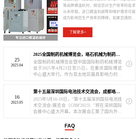
等品牌模温机时，相信您对生产效率的追求
从未停歇。进口模温机故障和维护需求可能
成为影响您生产效率的障碍。如果您遇到这
样的情况，别担心！专业进口模温机维修找
成都珞石机械！专业维修，技艺精湛成都珞
了解更多+
石机械的维修团队由经验丰富的技术专家组
成，对各类进口模温机的工作原理和结构了
如指掌。无论您使用的是哪个品牌或型号，
2025全国制药机械博览会，珞石机械为制药行业提供温控解决方案
tool-temp、hb模温机、regloplas、川田、
25
松井、威猛、文穗等。成都珞石机械都能准
全国制药机械博览会暨中国国际制药机械博览
2025.04
确快速地定位问题并进行精准维修，为您的
会于2025年4月23日至25日，在重庆国际博览
设备注入新的活力，使其恢复到最佳工作状
中心盛大举行。作为亚太地区最具影响力的制
态！高品质配件，维修放心成都珞石机械所
药装备行业盛会，本届展会吸引了来自全球近
有的模温机维修，选用高品质配件进行维
30个国家和地区的1400余家参展商，集中展示
第十五届深圳国际电池技术交流会，成都珞石机械邀您共聚
修。这不仅保障了设备的稳定性和性能，更
制药机械领域的最新技术与设备。成都珞石机
16
延长了设备的使用寿命，降低了未来维修成
械是国内领先的工业温控设备制造商，专注于
2023年5月16-18日，“第十五届深圳国际电池技
2023.05
本。您可以放心，我们的维修服务不会让您
模温机的研发与生产，产品广泛应用于制药、
术交流会/展览会（CIBF2023）”将在深圳国际
为此烦忧！快速响应，效率优先时间就是金
化工、塑料等多个领域。在制药行业中，精确
会展中心盛大开幕。本次展会汇聚了国内外众
钱，我们深知时间对您的企业至关重要，因
的温度控制对原料反应、制剂成型及设备稳定
多电池技术企业，展示了最新的电池产品和技
此我们以高效率为宗旨。一旦接到您的维修
运行至关重要。展会现场，珞石机械展示了多
术成果。深圳国际电池技术展览会是中国化学
FAQ
请求，我们将迅速响应，成都、四川周边的
款适用于不同制药工艺的模温机，包括高温油
与物理电源行业协会主办的电池行业国际例
用户，可以选择维修团队上门检查维修。您
温机、水温机等，可满足制药生产过程中反应
会，是国际电池行业盛会，随着展会规模不断