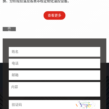
定期清理测温套管积料，防止物料碳化包裹探头，造成后期精度失效。 熔体泵
换、分阶段控温及各类非标定制化温控设备。
控温精度校准，要硬件校验、参数补偿、循环工况三者结合，才能真正保障对辊
挤压造粒稳定生产。珞石机械针对挤压造粒熔体泵、换网器、模头温控系统，可
查看更多
提供整套设备调试、校准配套技术支持。
资
质
与
专
利