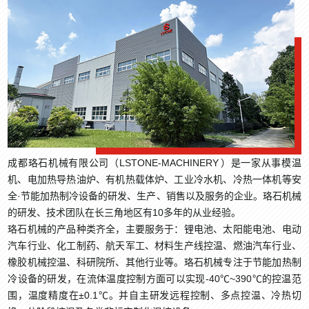
性、PPS高温料，需要预留更大功率余量。 3.散热条件：环境温度低、机筒保
生产设备领域的领先技术和产品。展会期间，
泵体同一金属测温区域，保证两者感受同一个实体温度。 2.设置熔体泵温控至
料无法充分熔融塑化，导致熔体粘度大、流动性差。这会增加螺杆负荷，造成出
温差，功率要放大；做好保温层，可以降低对加热功率的依赖。 4.剪切热占
两家公司的展位一直人气爆棚，受到了业内人
日常生产工艺温度，空载升温，等到温度稳定，至少保温15‑30分钟，让泵体金
料不稳定，甚至堵塞模头。 温度过高(＞220℃)：极易引发分子链降解，导致材
士和广大观众的高度关注和好评。
比：高转速、高填充造粒，螺杆剪切产生大量热量，机筒加热只做补偿，不需要
属充分蓄热，消除升温过程的温度梯度。 3.分别记录温控器显示温度、标准测
料发黄、产生黑点、气味变重，产品物理性能（如韧性、拉伸强度）大幅下降。
特别大装机功率；低速造粒，加热要承担主要升温任务，功率必须配足。 四、
温仪实测温度，计算温度偏差：修正值=标准实测值‑仪表显示值。 4.进入温控
温度波动(＞±3℃)：POE熔体粘度对温度极其敏感。温度波动会直接造成出料量
选型常见误区 1.功率配太小：开机升温慢，到达设定温度后加热持续满负荷工
器参数菜单，找到温度偏移（SC偏移）参数，输入计算得到的修正值，完成传感
不均、粒子尺寸不一致、颗粒粘连等问题。 三、导热油电加热：实现精准控温
作，温度波动大，容易出现局部温差。 2.功率盲目配很大：会造成温度过冲，
器读数补偿。 5.修改完成后再次升温验证，多次切换温度点确认，熔体泵泵体
的关键 正因为POE对温度如此敏感，传统的蒸汽加热或直插式电加热（局部“点
PID控温频繁启停，既浪费投资，也不利于温控稳定。 3.电加热改导热油，直
实测温度和仪表显示偏差控制在±1‑2℃以内即为合格。 注意：只适合固定偏
加热”、温差大）都难以胜任。因此，导热油电加热成为了POE连续造粒的主流配
接照搬原有电加热总功率：导热油是循环换热，不需要照搬电加热的总装机，按
差；如果偏差随温度大小变化，属于传感器老化，不能单纯偏移补偿，需要更换
置。 实现“面加热”，温差极小：导热油在机筒夹套内循环流动，实现360°“面式
金属重量、升温时间重新核算。 实际项目选型，需要结合机筒总重量、温区数
传感器。 三、控制系统PID参数整定 传感器校准完成，不等于控温精度达
均匀换热”，能将机筒全域温差稳定控制在±1℃以内，从根源上规避了局部过热
量、物料工艺温度、现场保温情况综合核算，才能得到最合理的加热功率。珞石
标，还需要优化PID参数，消除温度震荡、过冲问题。 执行温控器自动PID自整
导致的降解风险。 精准抵消“剪切热”：系统搭载PLC与PID智能温控，能根据实
机械拥有大量双螺杆、大型石化挤压造粒机温控配套经验，可针对机筒、换网
定功能，熔体泵加热系统要兼顾泵体金属大蓄热特性，自整定过程禁止投料生
成都珞石机械有限公司（LSTONE-MACHINERY ）是一家从事模温
时温度进行微调。更重要的是，它支持冷热双向动态调节，可以精准抵消螺杆高
器、熔体泵、模头提供整套导热油加热系统选型与方案设计。
产。 导热油夹套加热熔体泵，介质循环换热热惯性大，适当降低比例P，增大
速旋转产生的“剪切热”，将温度牢牢锁定在170～210℃的适宜区间。 系统稳
机、电加热导热油炉、有机热载体炉、工业冷水机、冷热一体机等安
积分I，减少温度来回波动；电加热熔体泵，注意限制输出功率，避免局部超温过
定，适合长周期运行：设备采用密闭液相循环，无相变冲击，不会腐蚀机筒，设
全·节能加热制冷设备的研发、生产、销售以及服务的企业。珞石机械
冲。 四、导热油系统额外校准要点 熔体泵采用导热油夹套加热，除泵体测
备寿命更长。同时支持远程监控与多重安全联锁，非常适合24小时不间断的工业
的研发、技术团队在长三角地区有10多年的从业经验。
温，还要校验模温机进出油温度。对比模温机介质温度与熔体泵泵体本体温度，
化生产。 POE造粒机机筒的加热温度，普遍在160℃至220℃的大框架内。选
珞石机械的产品种类齐全，主要服务于：锂电池、太阳能电池、电动
确认油路无死角、流量充足；如果模温机显示油温正常，但泵本体温度偏低，优
择哪个具体温度点，需要根据你的物料牌号和工艺来定。而为了实现这一温度窗
汽车行业、化工制药、航天军工、材料生产线控温、燃油汽车行业、
先排查管路堵塞、循环流量不足，不是单纯修改仪表偏移参数。 五、校准完成
口内的精准、稳定、均匀控制，采用以欧能机械（OUNENG）、珞石机械等专业
橡胶机械控温、科研院所、其他行业等。珞石机械专注于节能加热制
确认与日常维护 校准完成，记录校准时间、温度点、偏差、修正参数，建立设
品牌为代表的导热油电加热系统，是保障产品质量和生产效率的理想选择。
冷设备的研发，在流体温度控制方面可以实现-40℃~390℃的控温范
备校准台账。 生产运行过程中，除看仪表显示，还需要定期复核熔体泵泵体本
体实际温度；传感器长期高温工作会逐步漂移，不能一次校准永久使用。同时要
围，温度精度在±0.1℃。并自主研发远程控制、多点控温、冷热切